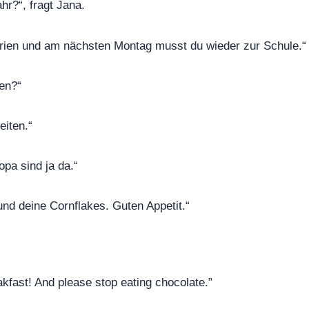
hr?“, fragt Jana.
rien und am nächsten Montag musst du wieder zur Schule.“
en?“
eiten.“
pa sind ja da.“
nd deine Cornflakes. Guten Appetit.“
fast! And please stop eating chocolate.”