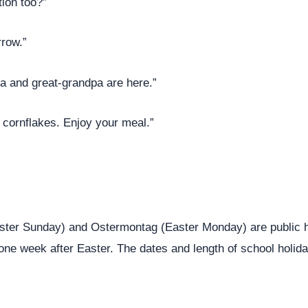
tion too?”
rrow.”
a and great-grandpa are here.”
d cornflakes. Enjoy your meal.”
aster Sunday) and Ostermontag (Easter Monday) are public h
ne week after Easter. The dates and length of school holid