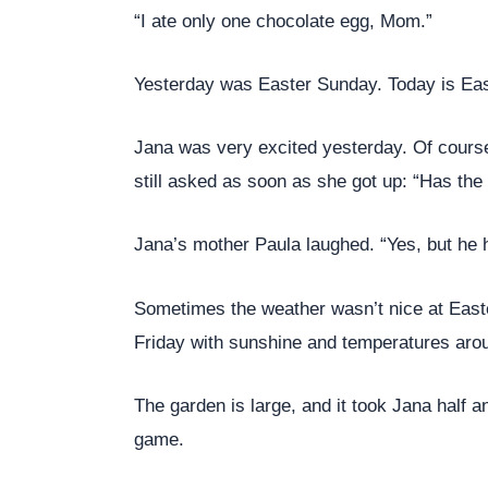
“I ate only one chocolate egg, Mom.”
Yesterday was Easter Sunday. Today is East
Jana was very excited yesterday. Of course
still asked as soon as she got up: “Has th
Jana’s mother Paula laughed. “Yes, but he h
Sometimes the weather wasn’t nice at Easte
Friday with sunshine and temperatures aro
The garden is large, and it took Jana half a
game.