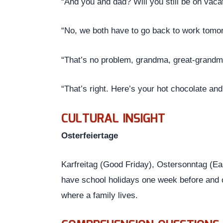
“And you and dad? Will you still be on vaca
“No, we both have to go back to work tomo
“That’s no problem, grandma, great-grandm
“That’s right. Here’s your hot chocolate an
CULTURAL INSIGHT
Osterfeiertage
Karfreitag (Good Friday), Ostersonntag (E
have school holidays one week before and o
where a family lives.