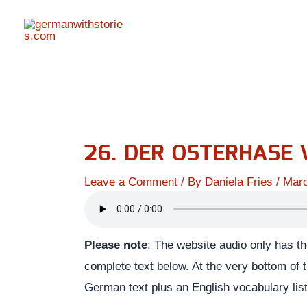
Skip
to
content
26. DER OSTERHASE
Leave a Comment
/ By
Daniela Fries
/
Marc
Please note
: The website audio only has t
complete text below. At the very bottom of t
German text plus an English vocabulary lis