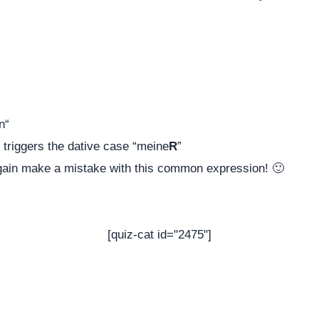
n“
l triggers the dative case “meine
R
”
gain make a mistake with this common expression! 🙂
[quiz-cat id="2475"]