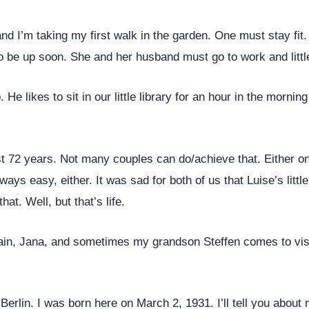
 I’m taking my first walk in the garden. One must stay fit. I 
o be up soon. She and her husband must go to work and littl
He likes to sit in our little library for an hour in the morni
st 72 years. Not many couples can do/achieve that. Either on
ays easy, either. It was sad for both of us that Luise’s littl
at. Well, but that’s life.
again, Jana, and sometimes my grandson Steffen comes to visit 
erlin. I was born here on March 2, 1931. I’ll tell you about